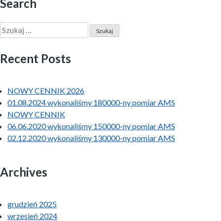
Search
Szukaj:
Recent Posts
NOWY CENNIK 2026
01.08.2024 wykonaliśmy 180000-ny pomiar AMS
NOWY CENNIK
06.06.2020 wykonaliśmy 150000-ny pomiar AMS
02.12.2020 wykonaliśmy 130000-ny pomiar AMS
Archives
grudzień 2025
wrzesień 2024