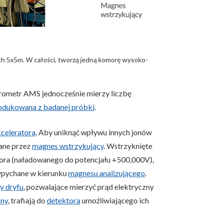
h 5x5m. W całości, tworzą jedną komorę wysoko-
trometr AMS jednocześnie mierzy liczbę
dukowana z badanej próbki
.
celeratora
. Aby uniknąć wpływu innych jonów
wane przez
magnes wstrzykujący
. Wstrzyknięte
atora (naładowanego do potencjału +500,000V),
 wypychane w kierunku
magnesu analizującego
.
y dryfu
, pozwalające mierzyć prąd elektryczny
zny
, trafiają do
detektora
umożliwiającego ich