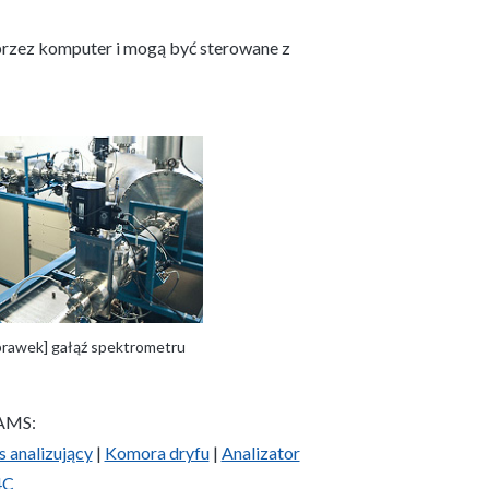
przez komputer i mogą być sterowane z
prawek] gałąź spektrometru
AMS:
 analizujący
|
Komora dryfu
|
Analizator
4C