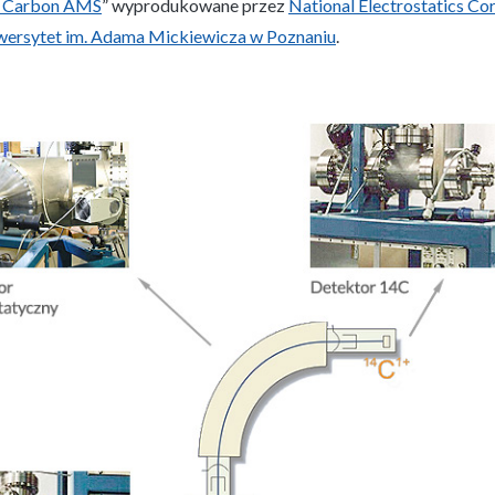
 Carbon AMS
” wyprodukowane przez
National Electrostatics Co
wersytet im. Adama Mickiewicza w Poznaniu
.