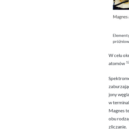
Elementy
próżniow
W celu ok
1
atomów
Spektrome
zaburzają
jony węgla
w terminal
Magnes te
obu rodza
zliczanie.