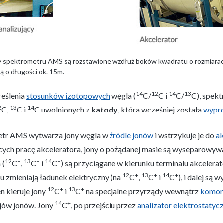
 spektrometru AMS są rozstawione wzdłuż boków kwadratu o rozmiarac
ą o długości ok. 15m.
14
12
14
13
reślenia
stosunków izotopowych
węgla (
C/
C i
C/
C), spek
2
13
14
C,
C i
C uwolnionych z
katody
, która wcześniej została
wypro
tr AMS wytwarza jony węgla w
źródle jonów
i wstrzykuje je do
ak
cych pracę akceleratora, jony o pożądanej masie są wyseparowy
12
–
13
–
14
–
 (
C
,
C
i
C
) są przyciągane w kierunku terminalu akceler
12
+
13
+
14
+
u zmieniają ładunek elektryczny (na
C
,
C
i
C
), i dalej są
12
+
13
+
n kieruje jony
C
i
C
na specjalne przyrządy wewnątrz
komor
14
+
jów jonów. Jony
C
, po przejściu przez
analizator elektrostatyc