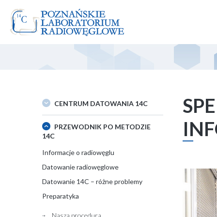
Skip
to
content
SP
CENTRUM DATOWANIA 14C
IN
PRZEWODNIK PO METODZIE
14C
Informacje o radiowęglu
Datowanie radiowęglowe
Datowanie 14C – różne problemy
Preparatyka
Nasza procedura