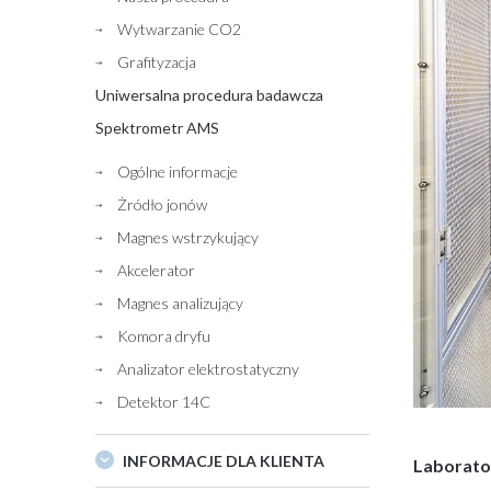
Wytwarzanie CO2
Grafityzacja
Uniwersalna procedura badawcza
Spektrometr AMS
Ogólne informacje
Żródło jonów
Magnes wstrzykujący
Akcelerator
Magnes analizujący
Komora dryfu
Analizator elektrostatyczny
Detektor 14C
INFORMACJE DLA KLIENTA
Laborat