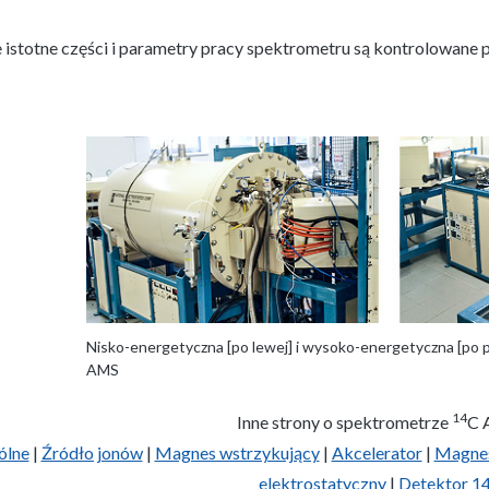
 istotne części i parametry pracy spektrometru są kontrolowane 
Nisko-energetyczna [po lewej] i wysoko-energetyczna [po 
AMS
14
Inne strony o spektrometrze
C 
ólne
|
Źródło jonów
|
Magnes wstrzykujący
|
Akcelerator
|
Magnes
elektrostatyczny
|
Detektor 1