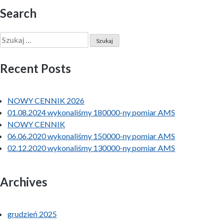
Search
Szukaj:
Recent Posts
NOWY CENNIK 2026
01.08.2024 wykonaliśmy 180000-ny pomiar AMS
NOWY CENNIK
06.06.2020 wykonaliśmy 150000-ny pomiar AMS
02.12.2020 wykonaliśmy 130000-ny pomiar AMS
Archives
grudzień 2025