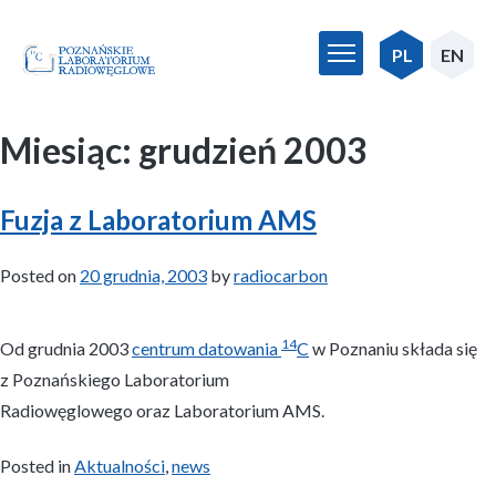
Skip
to
PL
EN
content
Miesiąc:
grudzień 2003
Fuzja z Laboratorium AMS
Posted on
20 grudnia, 2003
by
radiocarbon
14
Od grudnia 2003
centrum datowania
C
w Poznaniu składa się
z Poznańskiego Laboratorium
Radiowęglowego oraz Laboratorium AMS.
Posted in
Aktualności
,
news